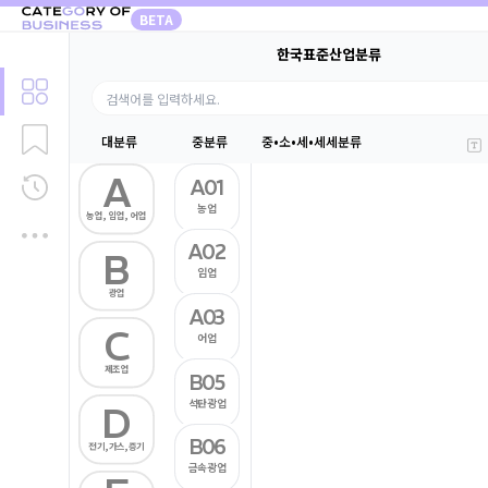
BETA
한국표준산업분류
대분류
중분류
중•소•세•세세분류
A
A01
농업
농업, 임업, 어업
A02
B
임업
광업
A03
C
어업
제조업
B05
석탄광업
D
B06
전기,가스,증기
금속광업