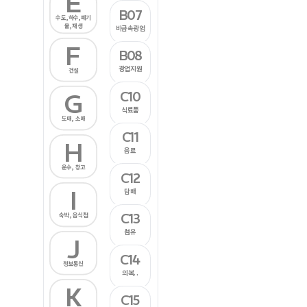
E
B07
수도,하수,폐기
물,재생
비금속광업
F
B08
광업지원
건설
C10
G
식료품
도매, 소매
C11
H
음료
운수, 창고
C12
I
담배
C13
숙박, 음식점
섬유
J
C14
정보통신
의복..
K
C15