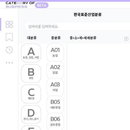
BETA
한국표준산업분류
대분류
중분류
중•소•세•세세분류
A
A01
농업
농업, 임업, 어업
A02
B
임업
광업
A03
C
어업
제조업
B05
석탄광업
D
B06
전기,가스,증기
금속광업