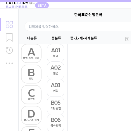
BETA
한국표준산업분류
대분류
중분류
중•소•세•세세분류
A
A01
농업
농업, 임업, 어업
A02
B
임업
광업
A03
C
어업
제조업
B05
석탄광업
D
B06
전기,가스,증기
금속광업