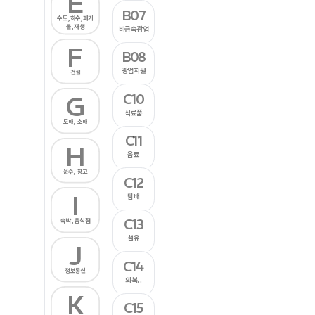
E
B07
수도,하수,폐기
물,재생
비금속광업
F
B08
광업지원
건설
C10
G
식료품
도매, 소매
C11
H
음료
운수, 창고
C12
I
담배
C13
숙박, 음식점
섬유
J
C14
정보통신
의복..
K
C15