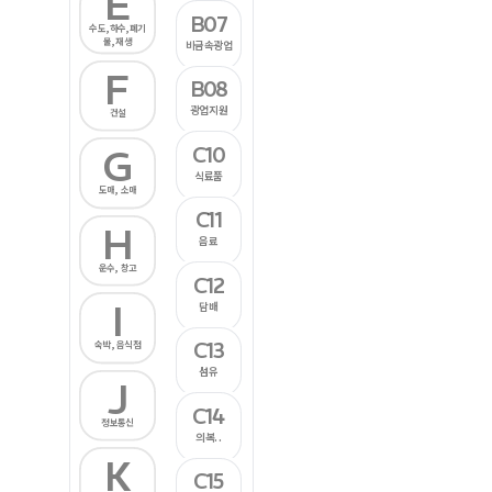
E
B07
수도,하수,폐기
물,재생
비금속광업
F
B08
광업지원
건설
C10
G
식료품
도매, 소매
C11
H
음료
운수, 창고
C12
I
담배
C13
숙박, 음식점
섬유
J
C14
정보통신
의복..
K
C15