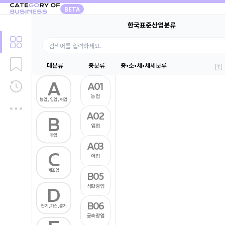
BETA
한국표준산업분류
대분류
중분류
중•소•세•세세분류
A
A01
농업
농업, 임업, 어업
A02
B
임업
광업
A03
C
어업
제조업
B05
석탄광업
D
B06
전기,가스,증기
금속광업