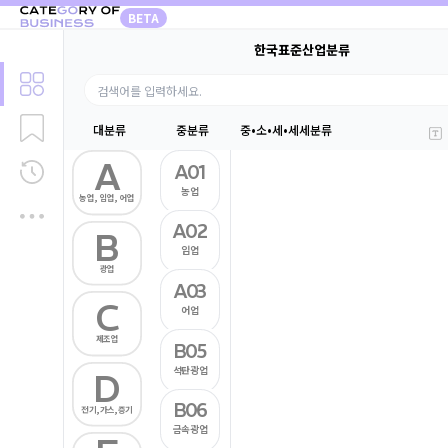
BETA
한국표준산업분류
대분류
중분류
중•소•세•세세분류
A
A01
농업
농업, 임업, 어업
A02
B
임업
광업
A03
C
어업
제조업
B05
석탄광업
D
B06
전기,가스,증기
금속광업