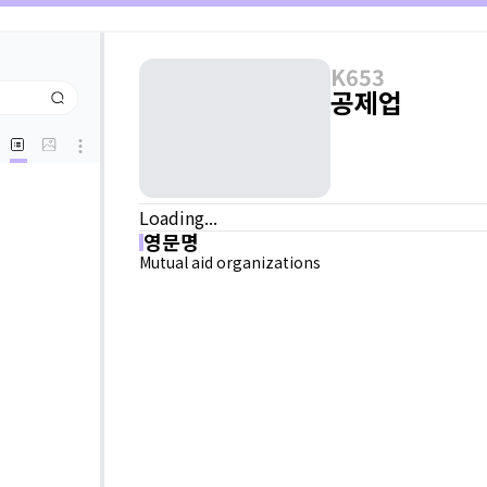
K653
공제업
Loading...
영문명
Mutual aid organizations