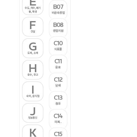
E
B07
수도,하수,폐기
물,재생
비금속광업
F
B08
광업지원
건설
C10
G
식료품
도매, 소매
C11
H
음료
운수, 창고
C12
I
담배
C13
숙박, 음식점
섬유
J
C14
정보통신
의복..
K
C15